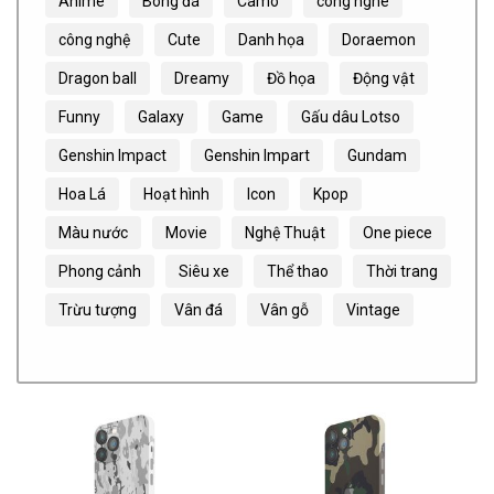
Anime
Bóng đá
Camo
công nghê
công nghệ
Cute
Danh họa
Doraemon
Dragon ball
Dreamy
Đồ họa
Động vật
Funny
Galaxy
Game
Gấu dâu Lotso
Genshin Impact
Genshin Impart
Gundam
Hoa Lá
Hoạt hình
Icon
Kpop
Màu nước
Movie
Nghệ Thuật
One piece
Phong cảnh
Siêu xe
Thể thao
Thời trang
Trừu tượng
Vân đá
Vân gỗ
Vintage