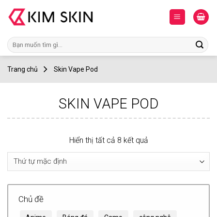
Skip
to
content
Tìm
kiếm:
Trang chủ
Skin Vape Pod
SKIN VAPE POD
Hiển thị tất cả 8 kết quả
Chủ đề