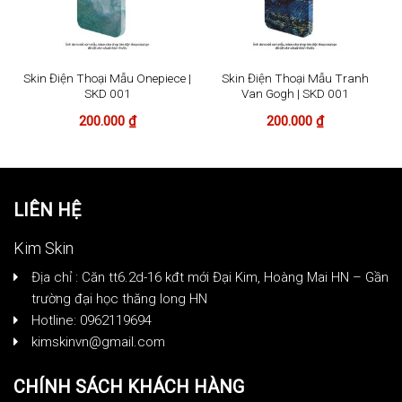
Skin Điện Thoại Mẫu Onepiece |
Skin Điện Thoại Mẫu Tranh
SKD 001
Van Gogh | SKD 001
200.000
₫
200.000
₫
LIÊN HỆ
Kim Skin
Địa chỉ : Căn tt6.2d-16 kđt mới Đại Kim, Hoàng Mai HN – Gần
trường đại học thăng long HN
Hotline: 0962119694
kimskinvn@gmail.com
CHÍNH SÁCH KHÁCH HÀNG