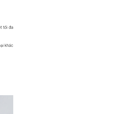
t tối đa
oại khác