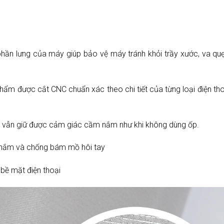
phần lưng của máy giúp bảo vệ máy tránh khỏi trầy xước, va quẹ
phẩm được cắt CNC chuẩn xác theo chi tiết của từng loại điện th
in vẫn giữ được cảm giác cầm nắm như khi không dùng ốp.
m nắm và chống bám mồ hôi tay
n bề mặt điện thoại