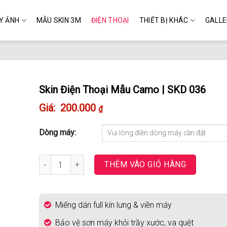
Y ẢNH
MẪU SKIN 3M
ĐIỆN THOẠI
THIẾT BỊ KHÁC
GALL
Skin Điện Thoại Mẫu Camo | SKD 036
200.000
₫
Dòng máy:
Skin Điện Thoại Mẫu Camo | SKD 036 số lượng
THÊM VÀO GIỎ HÀNG
Miếng dán full kín lưng & viền máy
Bảo vệ sơn máy khỏi trầy xước, va quệt