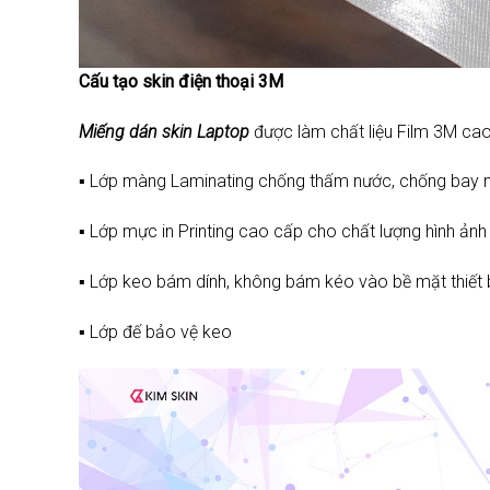
Cấu tạo skin điện thoại 3M
Miếng dán skin Laptop
được làm chất liệu Film 3M cao
▪️ Lớp màng Laminating chống thấm nước, chống bay m
▪️ Lớp mực in Printing cao cấp cho chất lượng hình ảnh 
▪️ Lớp keo bám dính, không bám kéo vào bề mặt thiết bị
▪️ Lớp đế bảo vệ keo