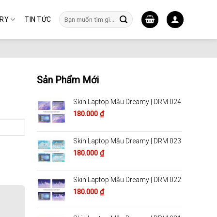
Tìm
ERY
TIN TỨC
kiếm:
Sản Phẩm Mới
Skin Laptop Mẫu Dreamy | DRM 024
180.000
₫
Skin Laptop Mẫu Dreamy | DRM 023
180.000
₫
Skin Laptop Mẫu Dreamy | DRM 022
180.000
₫