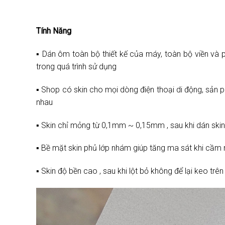
Tính Năng
▪️ Dán ôm toàn bộ thiết kế của máy, toàn bộ viền và 
trong quá trình sử dụng
▪️ Shop có skin cho mọi dòng điện thoại di động, sản 
nhau
▪️ Skin chỉ mỏng từ 0,1mm ~ 0,15mm , sau khi dán sk
▪️ Bề mặt skin phủ lớp nhám giúp tăng ma sát khi cầ
▪️ Skin độ bền cao , sau khi lột bỏ không để lại keo trê