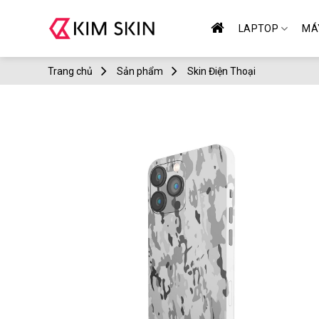
Skip
to
LAPTOP
MÁ
content
Trang chủ
Sản phẩm
Skin Điện Thoại