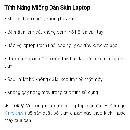
Tính Năng Miếng Dán Skin Laptop
▪️ Không thấm nước , không bay màu
▪️ Bề mặt nhám cát không bám mồ hôi và vân tay
▪️ Bảo vệ laptop tránh khỏi các nguy cơ trầy xước,va đập…
▪️ Tạo cảm giác cầm chắc tay hơn khi sử dụng miếng dán
skin
▪️ Sau khi lột bỏ không để lại keo trền bề mặt máy
▪️ Không gây nóng máy trong quá trình sử dụng
⚠️
Lưu ý:
Vui lòng nhập model laptop cần đặt – Đội ngũ
Kimskin.vn
sẽ sản xuất bộ skin chuẩn xác theo kích thước
máy của bạn