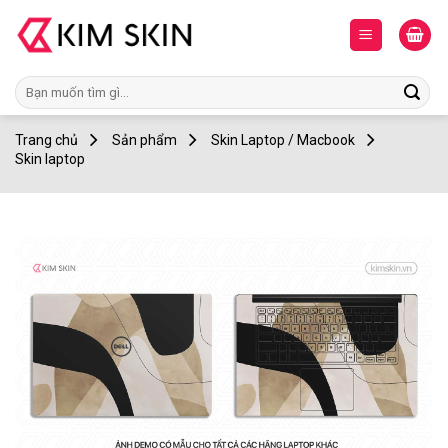
Skip
to
content
Tìm
kiếm:
Trang chủ
Sản phẩm
Skin Laptop / Macbook
Skin laptop