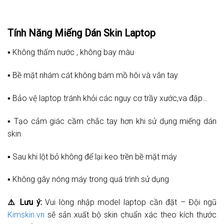
Tính Năng Miếng Dán Skin Laptop
▪️ Không thấm nước , không bay màu
▪️ Bề mặt nhám cát không bám mồ hôi và vân tay
▪️ Bảo vệ laptop tránh khỏi các nguy cơ trầy xước,va đập…
▪️ Tạo cảm giác cầm chắc tay hơn khi sử dụng miếng dán
skin
▪️ Sau khi lột bỏ không để lại keo trền bề mặt máy
▪️ Không gây nóng máy trong quá trình sử dụng
⚠️
Lưu ý:
Vui lòng nhập model laptop cần đặt – Đội ngũ
Kimskin.vn
sẽ sản xuất bộ skin chuẩn xác theo kích thước