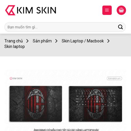
Skip
to
content
Tìm
kiếm:
Trang chủ
Sản phẩm
Skin Laptop / Macbook
Skin laptop