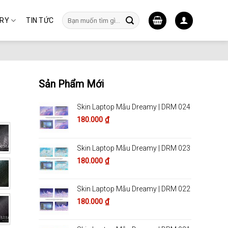
Tìm
ERY
TIN TỨC
kiếm:
Sản Phẩm Mới
Skin Laptop Mẫu Dreamy | DRM 024
180.000
₫
Skin Laptop Mẫu Dreamy | DRM 023
180.000
₫
Skin Laptop Mẫu Dreamy | DRM 022
180.000
₫