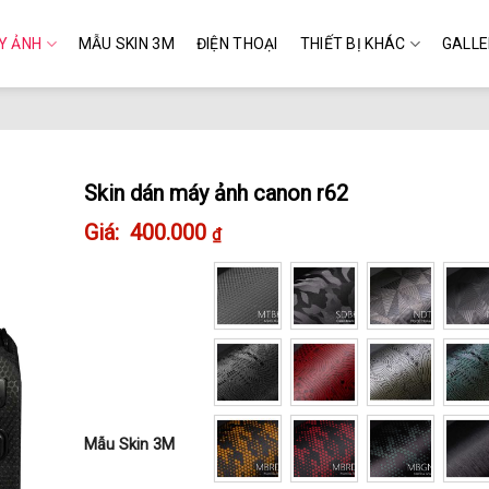
Y ẢNH
MẪU SKIN 3M
ĐIỆN THOẠI
THIẾT BỊ KHÁC
GALL
Skin dán máy ảnh canon r62
400.000
₫
Mẫu Skin 3M