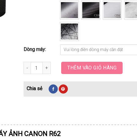
Dòng máy:
Skin dán máy ảnh canon r62 số lượng
THÊM VÀO GIỎ HÀNG
MÁY ẢNH CANON R62