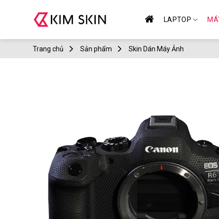
Skip
to
LAPTOP
MÁ
content
Trang chủ
Sản phẩm
Skin Dán Máy Ảnh