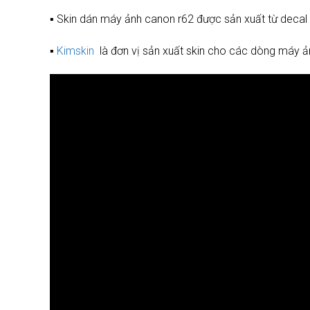
▪️ Skin dán máy ảnh canon r62 được sản xuất từ deca
▪️
Kimskin
là đơn vị sản xuất skin cho các dòng máy ản