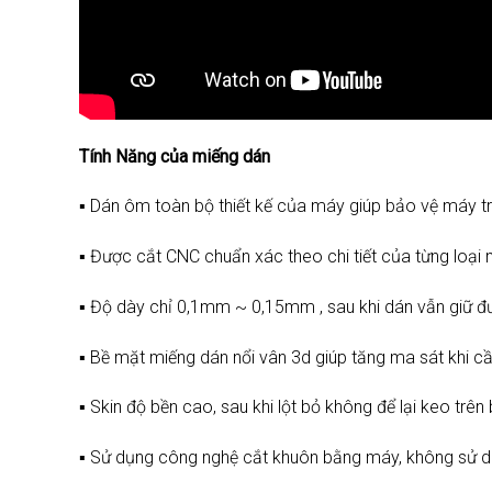
Tính Năng của miếng dán
▪️ Dán ôm toàn bộ thiết kế của máy giúp bảo vệ máy tr
▪️ Được cắt CNC chuẩn xác theo chi tiết của từng loại
▪️ Độ dày chỉ 0,1mm ~ 0,15mm , sau khi dán vẫn giữ
▪️ Bề mặt miếng dán nổi vân 3d giúp tăng ma sát khi
▪️ Skin độ bền cao, sau khi lột bỏ không để lại keo trên 
▪️ Sử dụng công nghệ cắt khuôn bằng máy, không sử dụ