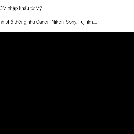
l 3M nhập khẩu từ Mỹ
h phổ thông như Canon, Nikon, Sony, Fujifilm….